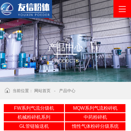
产
品
中
心
PRODUCTS
当前位置：
网站首页
-
产品中心
FW系列气流分级机
MQW系列气流粉碎机
机械粉碎机系列
中药粉碎机
GL管链输送机
惰性气体粉碎分级系统