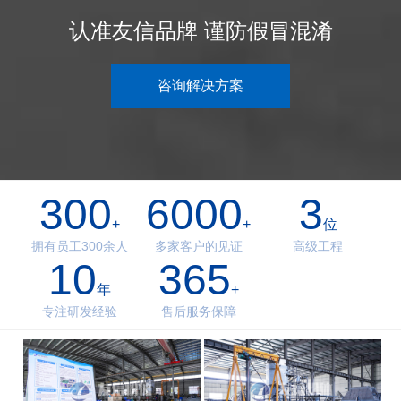
认准友信品牌 谨防假冒混淆
咨询解决方案
300
6000
3
+
+
位
拥有员工300余人
多家客户的见证
高级工程
10
365
年
+
专注研发经验
售后服务保障